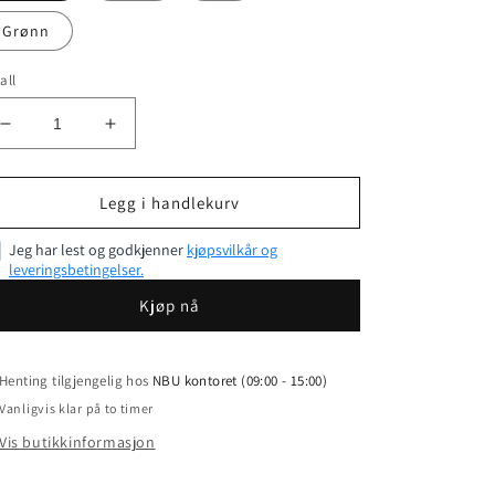
Grønn
all
Senk
Øk
antallet
antallet
for
for
Vannflaske
Vannflaske
Legg i handlekurv
i
i
rustfritt
rustfritt
Jeg har lest og godkjenner
kjøpsvilkår og
leveringsbetingelser.
stål
stål
Kjøp nå
Henting tilgjengelig hos
NBU kontoret (09:00 - 15:00)
Vanligvis klar på to timer
Vis butikkinformasjon