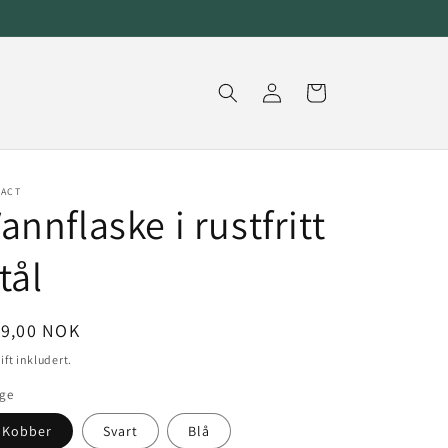
Logg
Handlekurv
inn
PACT
annflaske i rustfritt
tål
nlig
99,00 NOK
is
ift inkludert.
rge
Kobber
Svart
Blå