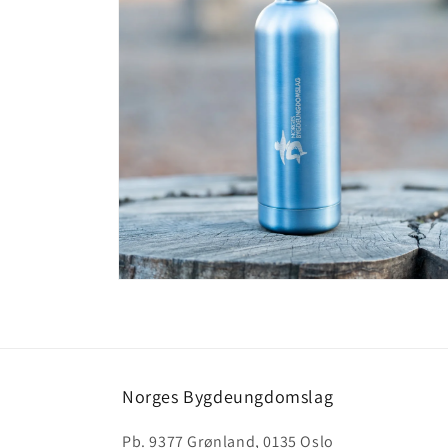
Åpne
medie
4
i
modal
Norges Bygdeungdomslag
Pb. 9377 Grønland, 0135 Oslo